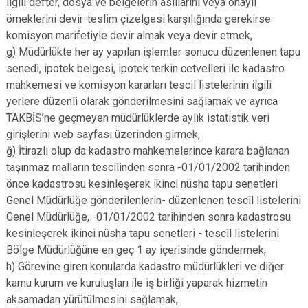
ilgili defter, dosya ve belgelerin asıllarını veya onaylı
örneklerini devir-teslim çizelgesi karşılığında gerekirse
komisyon marifetiyle devir almak veya devir etmek,
g) Müdürlükte her ay yapılan işlemler sonucu düzenlenen tapu
senedi, ipotek belgesi, ipotek terkin cetvelleri ile kadastro
mahkemesi ve komisyon kararları tescil listelerinin ilgili
yerlere düzenli olarak gönderilmesini sağlamak ve ayrıca
TAKBİS’ne geçmeyen müdürlüklerde aylık istatistik veri
girişlerini web sayfası üzerinden girmek,
ğ) İtirazlı olup da kadastro mahkemelerince karara bağlanan
taşınmaz malların tescilinden sonra -01/01/2002 tarihinden
önce kadastrosu kesinleşerek ikinci nüsha tapu senetleri
Genel Müdürlüğe gönderilenlerin- düzenlenen tescil listelerini
Genel Müdürlüğe, -01/01/2002 tarihinden sonra kadastrosu
kesinleşerek ikinci nüsha tapu senetleri - tescil listelerini
Bölge Müdürlüğüne en geç 1 ay içerisinde göndermek,
h) Görevine giren konularda kadastro müdürlükleri ve diğer
kamu kurum ve kuruluşları ile iş birliği yaparak hizmetin
aksamadan yürütülmesini sağlamak,