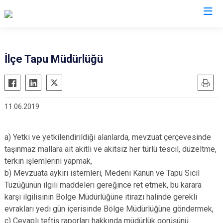
Yalova
İlçe Tapu Müdürlüğü
Altınova
Armutlu
11.06.2019
Çiftlikköy
Çınarcık
a) Yetki ve yetkilendirildiği alanlarda, mevzuat çerçevesinde
Termal
taşınmaz mallara ait akitli ve akitsiz her türlü tescil, düzeltme,
terkin işlemlerini yapmak,
b) Mevzuata aykırı istemleri, Medeni Kanun ve Tapu Sicil
Tüzüğünün ilgili maddeleri gereğince ret etmek, bu karara
karşı ilgilisinin Bölge Müdürlüğüne itirazı halinde gerekli
evrakları yedi gün içerisinde Bölge Müdürlüğüne göndermek,
c) Cevaplı teftiş raporları hakkında müdürlük görüşünü