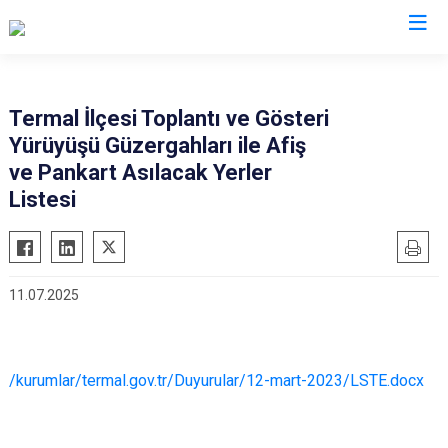
Yalova
Termal İlçesi Toplantı ve Gösteri
Yürüyüşü Güzergahları ile Afiş
Altınova
ve Pankart Asılacak Yerler
Armutlu
Listesi
Çiftlikköy
Çınarcık
Termal
11.07.2025
/kurumlar/termal.gov.tr/Duyurular/12-mart-2023/LSTE.docx